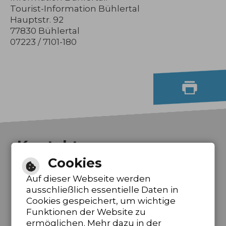
Tourist-Information Bühlertal
Hauptstr. 92
77830 Bühlertal
07223 / 7101-180
Kontakt
Cookies
Gemeinde Bühlertal
Auf dieser Webseite werden
Freibad Bühlot-Bad
ausschließlich essentielle Daten in
Hauptstr. 90, 77830 Bühlertal
Cookies gespeichert, um wichtige
Tel.: 07223 / 7101 - 310
Funktionen der Website zu
E-Mail schreiben
ermöglichen. Mehr dazu in der