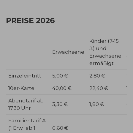
PREISE 2026
Kinder (7-15
J.) und
Ki
Erwachsene
Erwachsene
er
ermäßigt
Einzeleintritt
5,00 €
2,80 €
1,
10er-Karte
40,00 €
22,40 €
10
Abendtarif ab
3,30 €
1,80 €
0,
17.30 Uhr
Familientarif A
(1 Erw., ab 1
6,60 €