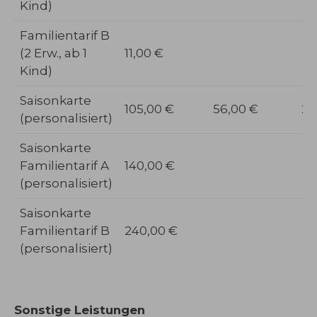
Kind)
Familientarif B
(2 Erw., ab 1
11,00 €
Kind)
Saisonkarte
105,00 €
56,00 €
26
(personalisiert)
Saisonkarte
Familientarif A
140,00 €
(personalisiert)
Saisonkarte
Familientarif B
240,00 €
(personalisiert)
Sonstige Leistungen